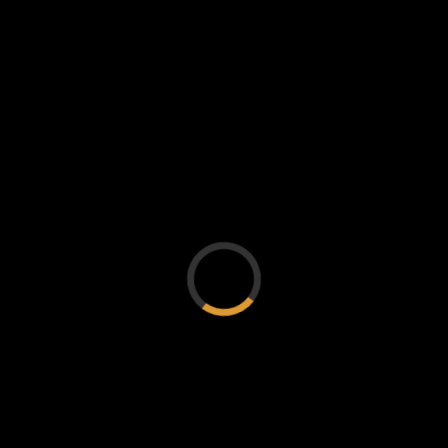
ESPACIADORES
CON CENTRADOR
$
155.000
Valores según modelo
Hola. ¿En qué puedo
ayudarte?