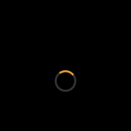
SCANNER
Chequea tu vehículo completamente gratis en
nuestra Tienda Off-Road.
Nuestro equipo realizará un Scanner automotriz a
tu vehículo y generará un diagnóstico
para que puedas realizar tu viaje tranquilo y sin
complicaciones.
Si te interesa este servició agenda una visita en
nuestro taller.